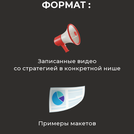
ФОРМАТ :
Записанные видео
со стратегией в конкретной нише
КОНТАКТЫ
+7 999 699 70 69
Владислав Леви
Примеры макетов
Пн-Пт: с 10.00 до 19.00