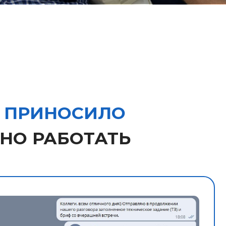
ервы,
ть ТЗ и заполнять
. Проектный менеджер
т всю информацию сам