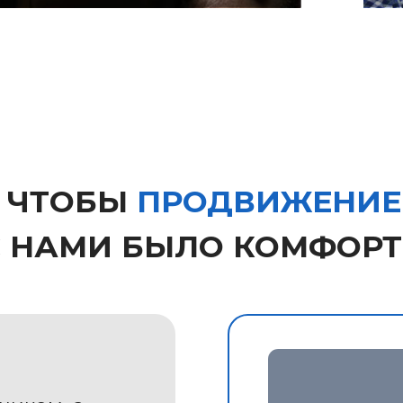
м, а
 горит
Бережем ваши н
время и деньги
Мы не заставляем писа
километровые брифы
за 1 встречу собирае