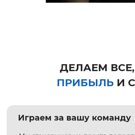
Играем за вашу команду
Мы становимся не просто подрядчико
частью вашей команды, которая так же
желанием растить прибыль компании