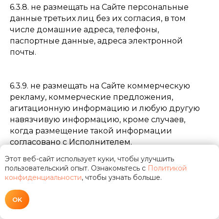
6.3.8. не размещать на Сайте персональные
данные третьих лиц без их согласия, в том
числе домашние адреса, телефоны,
паспортные данные, адреса электронной
почты.
6.3.9. не размещать на Сайте коммерческую
рекламу, коммерческие предложения,
агитационную информацию и любую другую
навязчивую информацию, кроме случаев,
когда размещение такой информации
согласовано с Исполнителем.
Этот веб-сайт использует куки, чтобы улучшить
пользовательский опыт. Ознакомьтесь с
Политикой
6.4. Заказчик имеет право:
конфиденциальности
, чтобы узнать больше.
OK
6.4.1. Обратиться с заявлением о возврате