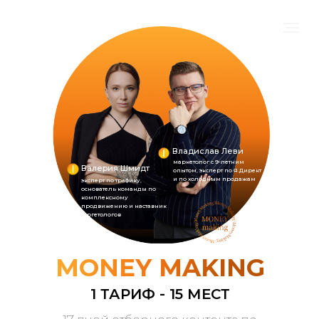
Владислав Леви
маркетолог с 9-летним
Валерия Шмидт
опытом, эксперт по Я.Директ
и по холодным продажам
эксперт по трафику,
основатель команды по
комплексному
продвижению и наставник
таргетологов
MONEY MAKING
1 ТАРИФ - 15 МЕСТ