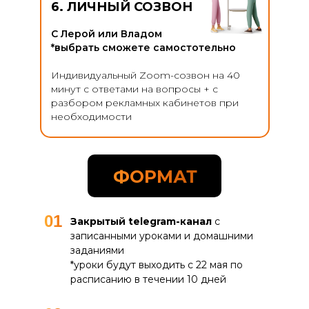
6. ЛИЧНЫЙ СОЗВОН
КОНТАКТЫ
С Лерой или Владом
+7 999 699 70 69
*выбрать сможете самостотельно
Владислав Леви
Индивидуальный Zoom-созвон на 40
Пн-Пт: с 10.00 до 19.00
минут с ответами на вопросы + с
разбором рекламных кабинетов при
ИП Шмидт Валерия Константиновна
необходимости
ИНН: 363103307469
и
Портфолио
Отзывы
ОГРНИП: 321366800019712
schmidt_16121996@mail.ru
ФОРМАТ
Политика конфиденциальности
Согласие на обработку персональных данных
Все права защищены © 2025
01
Закрытый telegram-канал
с
записанными уроками и домашними
Разработка и продвижение :
ls-marketing.ru
заданиями
*уроки будут выходить с 22 мая по
расписанию в течении 10 дней
ОБСУДИТЬ ПРОЕКТ