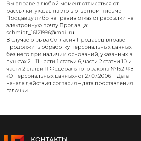
Вы вправе в любой момент отписаться от
рассылки, указав на это в ответном письме
Продавцу либо направив отказ от рассылки на
КОНТАКТЫ
электронную почту Продавца:
+7 999 699 70 69
schmidt_16121996@mail.ru.
Владислав Леви
В случае отзыва Согласия Продавец вправе
Пн-Пт: с 10.00 до 19.00
продолжить обработку персональных данных
без него при наличии оснований, указанных в
ИП Шмидт Валерия Константиновна
пунктах 2 – 11 части 1 статьи 6, части 2 статьи 10 и
ИНН: 363103307469
части 2 статьи 11 Федерального закона №152-ФЗ
ОГРНИП: 321366800019712
«О персональных данных» от 27.07.2006 г. Дата
schmidt_16121996@mail.ru
начала действия согласия – дата проставления
галочки.
Политика конфиденциальности
Согласие на обработку персональных данных
Все права защищены © 2025
Разработка и продвижение :
ls-marketing.ru