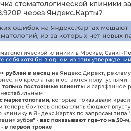
чка стоматологической клиники за
38.920₽ через Яндекс.Карты?
ских ошибок на Яндекс.Картах мешают
матологий, из-за которых нет новых 
оматологической клиники в Москве, Санкт-П
те себя хотя бы в одном из этих утверждений
+ рублей в месяц
на Яндекс.Директ, рекламу
нес, но кресла так и остаются полупустыми
о только постоянные клиенты
и сарафанное р
 нестабильным
с маркетологами
, которые показывали красив
 и теперь боитесь снова слить бюджет впуст
 клинику в Яндекс.Картах по запросам типа 
тация зубов" -
вас показывают где-то на 50-м
 - в первой тройке