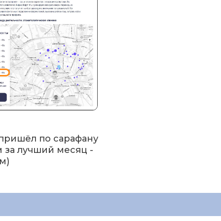
 пришёл по сарафану
м за лучший месяц -
м)