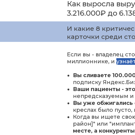
Как выросла выру
3.216.000₽ до 6.1
И какие 8 критиче
карточки среди сто
Если вы - владелец ст
миллионнике, и
узнаё
Вы сливаете 100.000
подписку Яндекс.Биз
Ваши пациенты - эт
непредсказуемым и
Вы уже обжигались 
креслах было пусто,
Когда вы ищете свою
район]" или "имплан
месте, а конкуренты