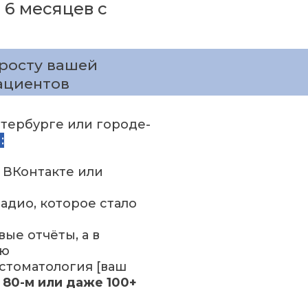
 6 месяцев с
 росту вашей
пациентов
етербурге или городе-
:
 ВКонтакте или
адио, которое стало
ые отчёты, а в
ую
"стоматология [ваш
, 80-м или даже 100+