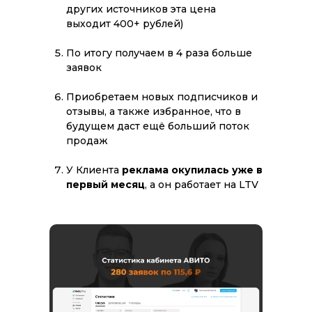
КОНТАКТЫ
других источников эта цена
+7 999 699 70 69
выходит 400+ рублей)
Владислав Леви
По итогу получаем в 4 раза больше
Пн-Пт: с 10.00 до 19.00
заявок
ИП Шмидт Валерия Константиновна
Приобретаем новых подписчиков и
ИНН: 363103307469
отзывы, а также избранное, что в
и
Портфолио
Отзывы
ОГРНИП: 321366800019712
будущем даст ещё больший поток
schmidt_16121996@mail.ru
продаж
Политика конфиденциальности
У Клиента
реклама окупилась уже в
Согласие на обработку персональных данных
первый месяц
, а он работает на LTV
Все права защищены © 2025
Разработка и продвижение :
ls-marketing.ru
ОБСУДИТЬ ПРОЕКТ