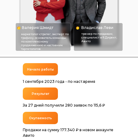
Валерия Шмидт
Владислав Леви
тренер по продажам,
маркетолог-стратег, эксперт по
специалист в Я.Директ,
трафику, основатель команды
Авито
по комплексному
продвижению и наставник
таргетологов
Начало работы
1 сентября 2023 года - по наст.время
Результат
За 27 дней получили 280 заявок по 115,6 ₽
Окупаемость
Продажи на сумму 177.340 ₽ в новом аккаунте
Авито