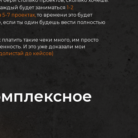
 бери столько проектов, сколько хочешь.
каждый будет заниматься
1-2
5-7 проектах,
то времени это будет
, если ты один будешь вести полностью
 платить такие чеки много, им просто
енность. И это уже доказали мои
долистай до кейсов)
комплексное